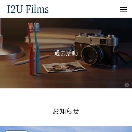
過
去
活
動
お知らせ