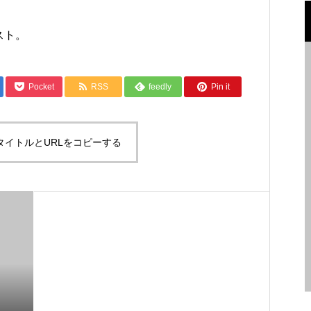
スト。
Pocket
RSS
feedly
Pin it
タイトルとURLをコピーする