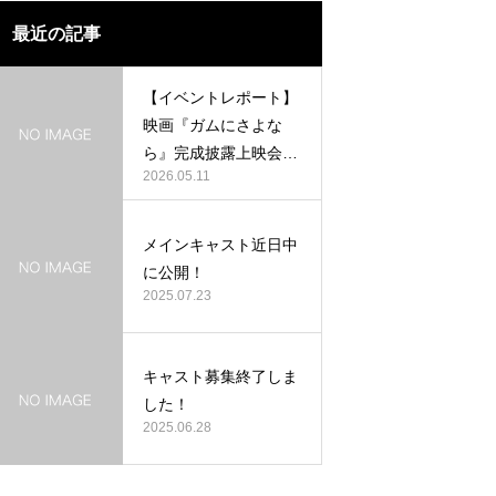
最近の記事
【イベントレポート】
映画『ガムにさよな
ら』完成披露上映会が
2026.05.11
大盛況のうちに終了！
メインキャスト近日中
に公開！
2025.07.23
キャスト募集終了しま
した！
2025.06.28